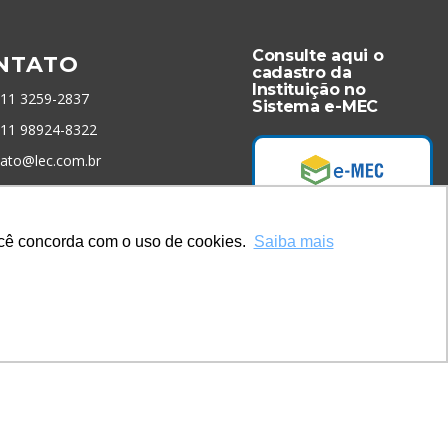
Consulte aqui o
NTATO
cadastro da
Instituição no
 11 3259-2837
Sistema e-MEC
 11 98924-8322
tato@lec.com.br
menta Antifraude
você concorda com o uso de cookies.
Saiba mais
Acesse Já!