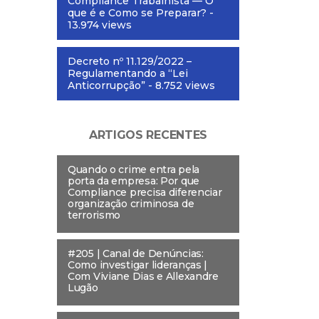
Compliance Trabalhista — O
que é e Como se Preparar?
-
13.974 views
Decreto nº 11.129/2022 –
Regulamentando a “Lei
Anticorrupção”
- 8.752 views
ARTIGOS RECENTES
Quando o crime entra pela
porta da empresa: Por que
Compliance precisa diferenciar
organização criminosa de
terrorismo
#205 | Canal de Denúncias:
Como investigar lideranças |
Com Viviane Dias e Allexandre
Lugão