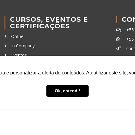
CURSOS, EVENTOS E
CO
CERTIFICAÇÕES
+55
Online
+55
In Company
con
Eventos
Certificações
Ferra
a e personalizar a oferta de conteúdos. Ao utilizar este site, 
Ok, entendi!