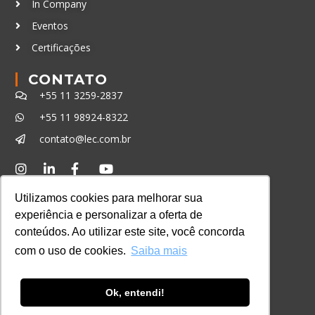
In Company
Eventos
Certificações
CONTATO
+55 11 3259-2837
+55 11 98924-8322
contato@lec.com.br
Ferramenta Antifraude
Utilizamos cookies para melhorar sua
Consulte aqui o cadastro da Instituição no
experiência e personalizar a oferta de
Sistema e-MEC
conteúdos. Ao utilizar este site, você concorda
com o uso de cookies.
Saiba mais
Ok, entendi!