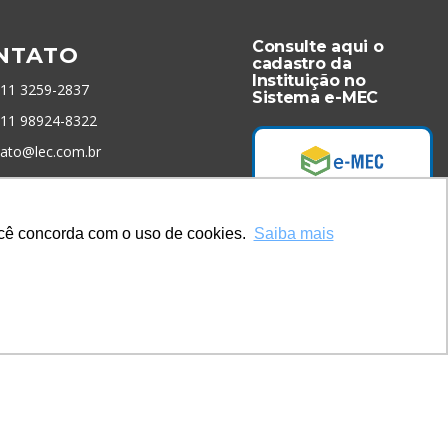
Consulte aqui o
NTATO
cadastro da
Instituição no
 11 3259-2837
Sistema e-MEC
 11 98924-8322
tato@lec.com.br
menta Antifraude
você concorda com o uso de cookies.
Saiba mais
Acesse Já!
* Site by
Mamutt Design