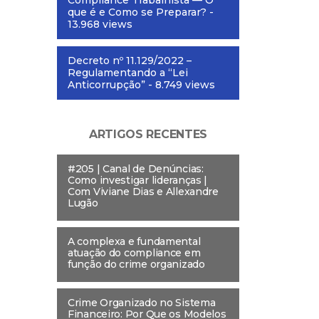
Compliance Trabalhista — O
que é e Como se Preparar?
-
13.968 views
Decreto nº 11.129/2022 –
Regulamentando a “Lei
Anticorrupção”
- 8.749 views
ARTIGOS RECENTES
#205 | Canal de Denúncias:
Como investigar lideranças |
Com Viviane Dias e Allexandre
Lugão
A complexa e fundamental
atuação do compliance em
função do crime organizado
Crime Organizado no Sistema
Financeiro: Por Que os Modelos