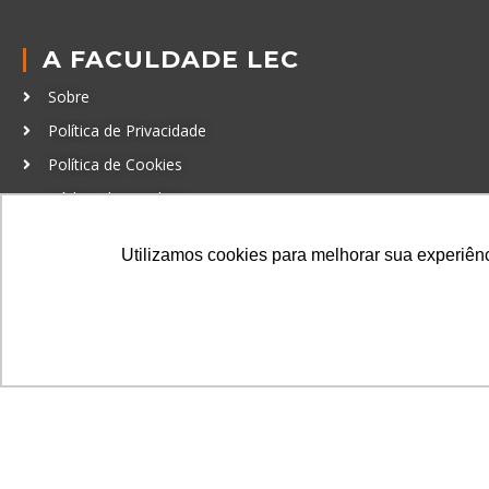
A FACULDADE LEC
Sobre
Política de Privacidade
Política de Cookies
Código de Conduta
Política Anticorrupção
Utilizamos cookies para melhorar sua experiênci
GRADUAÇÃO
Autenticação de documentos
© LEC - Todos os direitos reservados.
| LEC Educação e Pesq