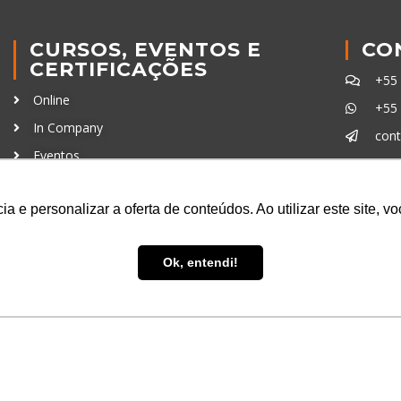
CURSOS, EVENTOS E
CO
CERTIFICAÇÕES
+55
Online
+55
In Company
con
Eventos
Certificações
Ferra
a e personalizar a oferta de conteúdos. Ao utilizar este site, 
Ok, entendi!
uisa LTDA
- CNPJ: 16.457.791/0001-13