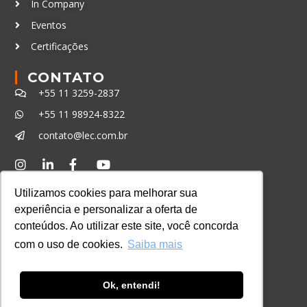
In Company
Eventos
Certificações
CONTATO
+55 11 3259-2837
+55 11 98924-8322
contato@lec.com.br
Ferramenta Antifraude
Utilizamos cookies para melhorar sua
Consulte aqui o cadastro da Instituição no
experiência e personalizar a oferta de
Sistema e-MEC
conteúdos. Ao utilizar este site, você concorda
com o uso de cookies.
Saiba mais
Ok, entendi!