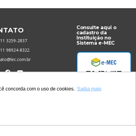
Consulte aqui o
NTATO
cadastro da
Instituição no
 11 3259-2837
Sistema e-MEC
 11 98924-8322
tato@lec.com.br
menta Antifraude
você concorda com o uso de cookies.
Saiba mais
Acesse Já!