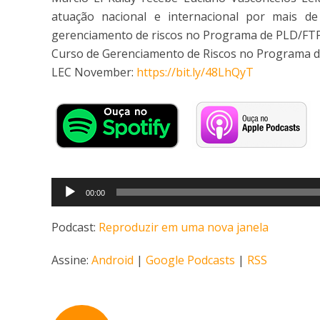
atuação nacional e internacional por mais d
gerenciamento de riscos no Programa de PLD/FTP
Curso de Gerenciamento de Riscos no Programa 
LEC November:
https://bit.ly/48LhQyT
Tocador
00:00
de
áudio
Podcast:
Reproduzir em uma nova janela
Assine:
Android
|
Google Podcasts
|
RSS