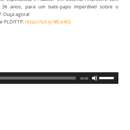
e 36 anos, para um bate-papo imperdível sobre o
. Ouça agora!
de PLD/FTP:
https://bit.ly/48Lk4OJ
Use
00:00
as
setas
para
cima
ou
para
baixo