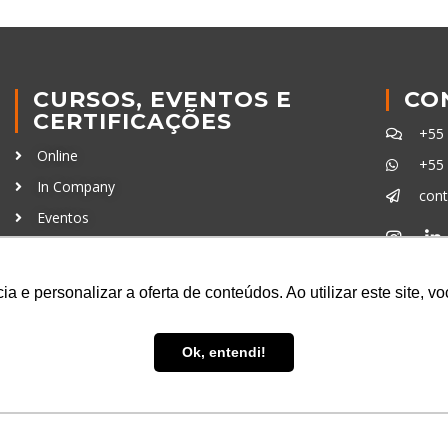
CURSOS, EVENTOS E
CO
CERTIFICAÇÕES
+55
Online
+55
In Company
con
Eventos
Certificações
Ferra
a e personalizar a oferta de conteúdos. Ao utilizar este site, 
Ok, entendi!