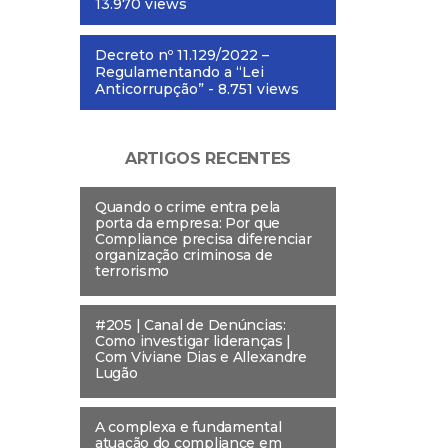
13.970 views
Decreto nº 11.129/2022 –
Regulamentando a “Lei
Anticorrupção”
- 8.751 views
ARTIGOS RECENTES
Quando o crime entra pela
porta da empresa: Por que
Compliance precisa diferenciar
organização criminosa de
terrorismo
#205 | Canal de Denúncias:
Como investigar lideranças |
Com Viviane Dias e Allexandre
Lugão
A complexa e fundamental
atuação do compliance em