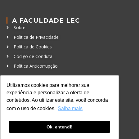
A FACULDADE LEC
Sobre
Política de Privacidade
Política de Cookies
Código de Conduta
Política Anticorrupção
GRADUAÇÃO
Utilizamos cookies para melhorar sua
Autenticação de documentos
experiência e personalizar a oferta de
conteúdos. Ao utilizar este site, você concorda
CURSOS, EVENTOS E
com o uso de cookies.
Saiba mais
CERTIFICAÇÕES
Online
In Company
Ok, entendi!
Eventos