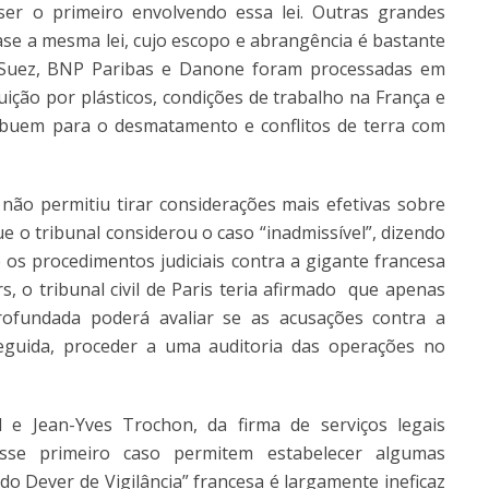
ser o primeiro envolvendo essa lei. Outras grandes
e a mesma lei, cujo escopo e abrangência é bastante
F, Suez, BNP Paribas e Danone foram processadas em
uição por plásticos, condições de trabalho na França e
ibuem para o desmatamento e conflitos de terra com
não permitiu tirar considerações mais efetivas sobre
ue o tribunal considerou o caso “inadmissível”, dizendo
s procedimentos judiciais contra a gigante francesa
s, o tribunal civil de Paris teria afirmado que apenas
ofundada poderá avaliar se as acusações contra a
eguida, proceder a uma auditoria das operações no
e Jean-Yves Trochon, da firma de serviços legais
sse primeiro caso permitem estabelecer algumas
do Dever de Vigilância” francesa é largamente ineficaz