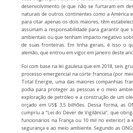
desenvolvimento (e que não se furtaram em des
naturais de outros continentes como a América e
para citar apenas os dois maiores, têm estabele
assumam a responsabilidade para garantir que s
ambientais ou que tenham impacto negativo sobre
de suas fronteiras. Em linha gerais, é isso o q
alemão, que entrou em vigor em janeiro deste ano, 
Foi com base na lei gaulesa que em 2018, seis g
processo emergencial na corte francesa (por mei
Total Energie, uma das maiores companhias franc
podia para proteger as pessoas e o meio ambien
exploração de petróleo e a construção de um ol
orçado em US$ 3,5 bilhões. Dessa forma, as 
cumpriu a “Lei do Dever de Vigilância”, que obr
funcionários na França ou 10 mil no exterior) a
segurança e ao meio ambiente. Segundo as ONGs