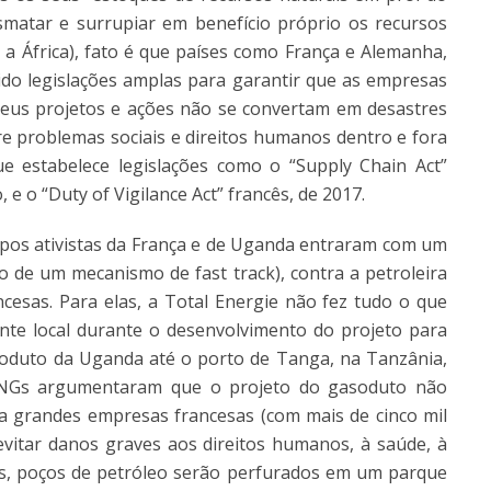
matar e surrupiar em benefício próprio os recursos
 a África), fato é que países como França e Alemanha,
cido legislações amplas para garantir que as empresas
eus projetos e ações não se convertam em desastres
 problemas sociais e direitos humanos dentro e fora
ue estabelece legislações como o “Supply Chain Act”
e o “Duty of Vigilance Act” francês, de 2017.
rupos ativistas da França e de Uganda entraram com um
o de um mecanismo de fast track), contra a petroleira
esas. Para elas, a Total Energie não fez tudo o que
te local durante o desenvolvimento do projeto para
eoduto da Uganda até o porto de Tanga, na Tanzânia,
ONGs argumentaram que o projeto do gasoduto não
iga grandes empresas francesas (com mais de cinco mil
 evitar danos graves aos direitos humanos, à saúde, à
, poços de petróleo serão perfurados em um parque