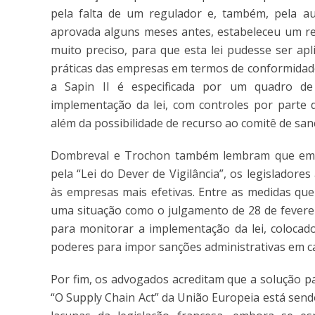
pela falta de um regulador e, também, pela au
aprovada alguns meses antes, estabeleceu um reg
muito preciso, para que esta lei pudesse ser ap
práticas das empresas em termos de conformidade
a Sapin II é especificada por um quadro de
implementação da lei, com controles por parte 
além da possibilidade de recurso ao comitê de sa
Dombreval e Trochon também lembram que embor
pela “Lei do Dever de Vigilância”, os legislador
às empresas mais efetivas. Entre as medidas qu
uma situação como o julgamento de 28 de feverei
para monitorar a implementação da lei, colocad
poderes para impor sanções administrativas em c
Por fim, os advogados acreditam que a solução pa
“O Supply Chain Act” da União Europeia está sen