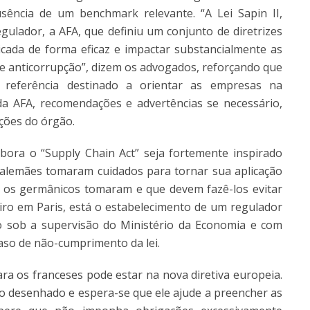
sência de um benchmark relevante. “A Lei Sapin II,
ulador, a AFA, que definiu um conjunto de diretrizes
licada de forma eficaz e impactar substancialmente as
 anticorrupção”, dizem os advogados, reforçando que
 referência destinado a orientar as empresas na
da AFA, recomendações e advertências se necessário,
nções do órgão.
a o “Supply Chain Act” seja fortemente inspirado
es alemães tomaram cuidados para tornar sua aplicação
e os germânicos tomaram e que devem fazê-los evitar
ro em Paris, está o estabelecimento de um regulador
o sob a supervisão do Ministério da Economia e com
aso de não-cumprimento da lei.
ra os franceses pode estar na nova diretiva europeia.
do desenhado e espera-se que ele ajude a preencher as