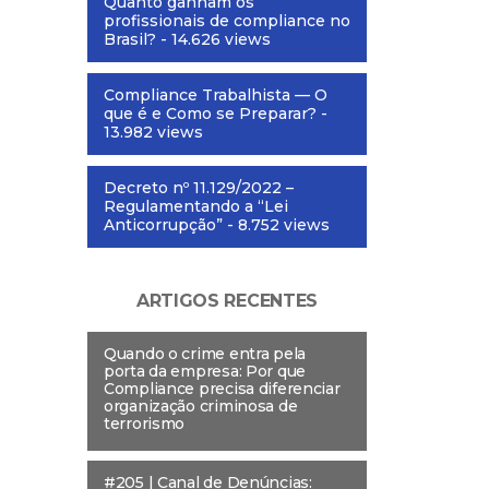
Quanto ganham os
profissionais de compliance no
Brasil?
- 14.626 views
Compliance Trabalhista — O
que é e Como se Preparar?
-
13.982 views
Decreto nº 11.129/2022 –
Regulamentando a “Lei
Anticorrupção”
- 8.752 views
ARTIGOS RECENTES
Quando o crime entra pela
porta da empresa: Por que
Compliance precisa diferenciar
organização criminosa de
terrorismo
#205 | Canal de Denúncias: