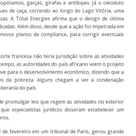
popótamos, garças, girafas e antílopes. Já o oleoduto
rques de caça, correndo ao longo do Lago Vitória, uma
as. A Total Energies afirma que o design de última
écadas. Além disso, desde que a ação foi impetrada em
novos planos de compliance, para corrigir eventuais
e francesa não teria jurisdição sobre as atividades
empo, as autoridades do país africano veem o projeto
ave para o desenvolvimento econômico, dizendo que a
ões da pobreza. Alguns chegam a ver a condenação
berania do país
.
de promulgar leis que regem as atividades no exterior
e especialistas jurídicos disseram estabelecer um
uros.
8 de fevereiro em um tribunal de Paris, gerou grande