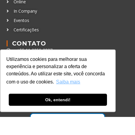
Online
In Company
Eventos
Certificações
CONTATO
+55 11 3259-2837
Utilizamos cookies para melhorar sua
+55 11 98924-8322
experiência e personalizar a oferta de
contato@lec.com.br
conteúdos. Ao utilizar este site, você concorda
com o uso de cookies.
Saiba mais
Ferramenta Antifraude
Consulte aqui o cadastro da Instituição no
Ok, entendi!
Sistema e-MEC