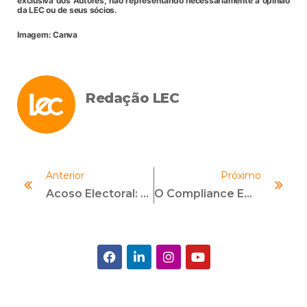
exclusiva dos Autores, não representando necessariamente a opinião
da LEC ou de seus sócios.
Imagem: Canva
Redação LEC
Anterior
Próximo
Acoso Electoral: El Riesgo Silencioso Que Las Empresas Aún Subestiman De Cara Al Ciclo Electoral De 2026
O Compliance Em Campo: O Que A Copa Do Mundo Ensina Sobre Cultura, Estratégia E Integridade Nas Organizações