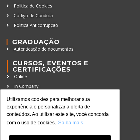
Política de Cookies
Código de Conduta
Política Anticorrupção
GRADUAÇÃO
Autenticação de documentos
CURSOS, EVENTOS E
CERTIFICAÇÕES
Online
In Company
Eventos
Utilizamos cookies para melhorar sua
Certificações
experiência e personalizar a oferta de
conteúdos. Ao utilizar este site, você concorda
CONTATO
com o uso de cookies.
Saiba mais
+55 11 3259-2837
+55 11 98924-8322