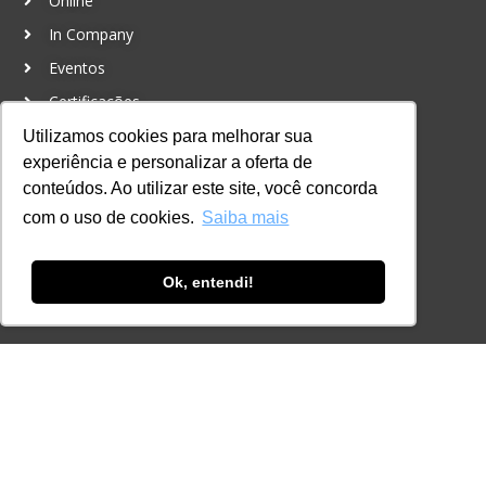
Online
In Company
Eventos
Certificações
Utilizamos cookies para melhorar sua
CONTATO
experiência e personalizar a oferta de
+55 11 3259-2837
conteúdos. Ao utilizar este site, você concorda
+55 11 98924-8322
com o uso de cookies.
Saiba mais
contato@lec.com.br
Ok, entendi!
Ferramenta Antifraude
Consulte aqui o cadastro da Instituição no
Sistema e-MEC