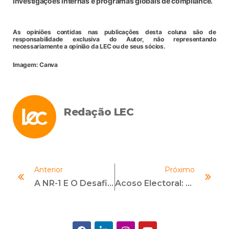
investigações internas e programas globais de compliance.
As opiniões contidas nas publicações desta coluna são de
responsabilidade exclusiva do Autor, não representando
necessariamente a opinião da LEC ou de seus sócios.
Imagem: Canva
Redação LEC
Anterior
Próximo
A NR-1 E O Desafio De Transformar Política Pública Em Norma Social Nas Organizações
Acoso Electoral: El Riesgo Silencioso Que Las Empresas Aún Subestiman De Cara Al Ciclo Electoral De 2026