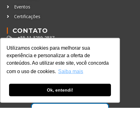
Eventos
Certificações
CONTATO
+55 11 3259-2837
+55 11 98924-8322
Utilizamos cookies para melhorar sua
experiência e personalizar a oferta de
contato@lec.com.br
conteúdos. Ao utilizar este site, você concorda
com o uso de cookies.
Saiba mais
Ferramenta Antifraude
Consulte aqui o cadastro da Instituição no
Ok, entendi!
Sistema e-MEC