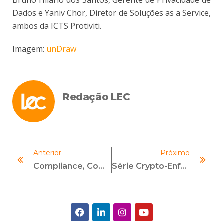
Bruno Hilário dos Santos, Gerente de Privacidade de
Dados e Yaniv Chor, Diretor de Soluções as a Service,
ambos da ICTS Protiviti.
Imagem:
unDraw
Redação LEC
Anterior
Próximo
Compliance, Comunicação E Humanização: Tecnologia Não É Inimiga
Série Crypto-Enforcement: Mercado De Criptoativos – Principais Desafios Para A Área De Compliance