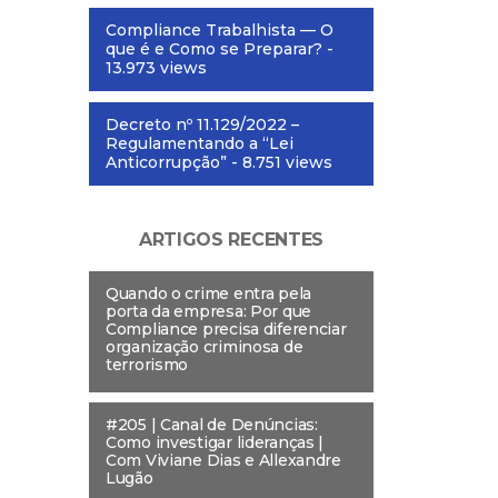
Compliance Trabalhista — O
que é e Como se Preparar?
-
13.973 views
Decreto nº 11.129/2022 –
Regulamentando a “Lei
Anticorrupção”
- 8.751 views
ARTIGOS RECENTES
Quando o crime entra pela
porta da empresa: Por que
Compliance precisa diferenciar
organização criminosa de
terrorismo
#205 | Canal de Denúncias:
Como investigar lideranças |
Com Viviane Dias e Allexandre
Lugão