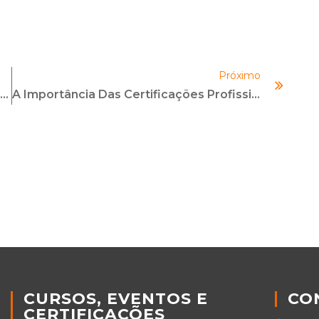
Próximo
[Infográfico] Os 10 Pilares De Um Programa De Compliance
A Importância Das Certificações Profissionais Em Compliance
CURSOS, EVENTOS E
CO
CERTIFICAÇÕES