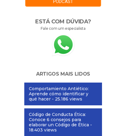
PODCAST
ESTÁ COM DÚVIDA?
Fale com um especialista
ARTIGOS MAIS LIDOS
Comportamiento Antiético:
Aprende cómo identificar y
qué hacer
- 25.186 views
Código de Conducta Ética:
Conoce 6 consejos para
elaborar un Código de Ética
-
18.403 views