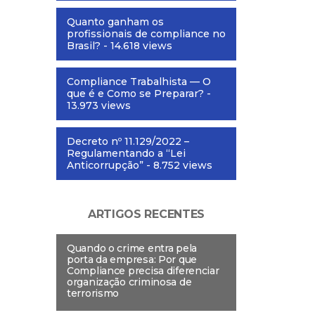
Quanto ganham os
profissionais de compliance no
Brasil?
- 14.618 views
Compliance Trabalhista — O
que é e Como se Preparar?
-
13.973 views
Decreto nº 11.129/2022 –
Regulamentando a “Lei
Anticorrupção”
- 8.752 views
ARTIGOS RECENTES
Quando o crime entra pela
porta da empresa: Por que
Compliance precisa diferenciar
organização criminosa de
terrorismo