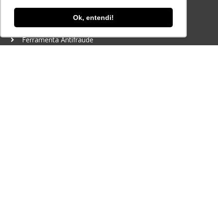
contato@lec.com.br
Ok, entendi!
Ferramenta Antifraude
Consulte aqui o cadastro da Instituição no
Sistema e-MEC