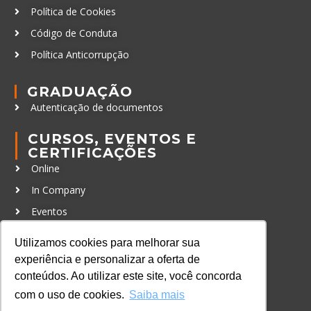
Política de Cookies
Código de Conduta
Política Anticorrupção
GRADUAÇÃO
Autenticação de documentos
CURSOS, EVENTOS E
CERTIFICAÇÕES
Online
In Company
Eventos
Certificações
Utilizamos cookies para melhorar sua
experiência e personalizar a oferta de
CONTATO
conteúdos. Ao utilizar este site, você concorda
+55 11 3259-2837
com o uso de cookies.
Saiba mais
+55 11 98924-8322