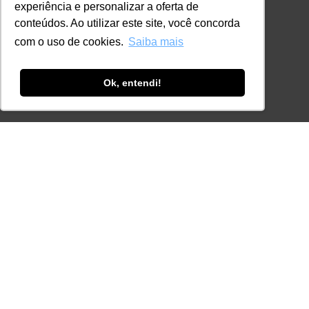
+55 11 98924-8322
experiência e personalizar a oferta de
conteúdos. Ao utilizar este site, você concorda
contato@lec.com.br
com o uso de cookies.
Saiba mais
Ferramenta Antifraude
Ok, entendi!
Consulte aqui o cadastro da Instituição no
Sistema e-MEC