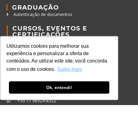
GRADUAÇÃO
Autenticação de documentos
CURSOS, EVENTOS E
CERTIFICAÇÕES
Online
Utilizamos cookies para melhorar sua
In Company
experiência e personalizar a oferta de
Eventos
conteúdos. Ao utilizar este site, você concorda
com o uso de cookies.
Saiba mais
Certificações
CONTATO
Ok, entendi!
+55 11 3259-2837
+55 11 98924-8322
contato@lec.com.br
Ferramenta Antifraude