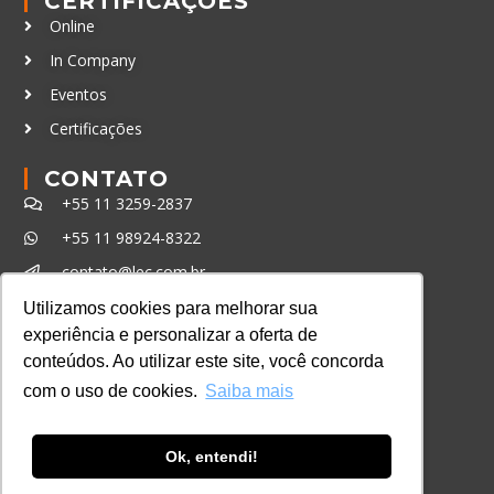
CERTIFICAÇÕES
Online
In Company
Eventos
Certificações
CONTATO
+55 11 3259-2837
+55 11 98924-8322
contato@lec.com.br
Utilizamos cookies para melhorar sua
experiência e personalizar a oferta de
Ferramenta Antifraude
conteúdos. Ao utilizar este site, você concorda
Consulte aqui o cadastro da Instituição no
com o uso de cookies.
Saiba mais
Sistema e-MEC
Ok, entendi!