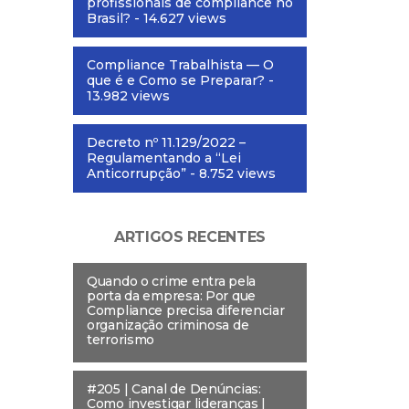
profissionais de compliance no
Brasil?
- 14.627 views
Compliance Trabalhista — O
que é e Como se Preparar?
-
13.982 views
Decreto nº 11.129/2022 –
Regulamentando a “Lei
Anticorrupção”
- 8.752 views
ARTIGOS RECENTES
Quando o crime entra pela
porta da empresa: Por que
Compliance precisa diferenciar
organização criminosa de
terrorismo
#205 | Canal de Denúncias:
Como investigar lideranças |