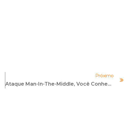
Próximo
Ataque Man-In-The-Middle, Você Conhece Este Tipo De Fraude?