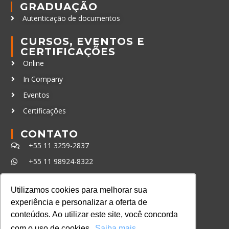
GRADUAÇÃO
Autenticação de documentos
CURSOS, EVENTOS E
CERTIFICAÇÕES
Online
In Company
Eventos
Certificações
CONTATO
+55 11 3259-2837
+55 11 98924-8322
contato@lec.com.br
Utilizamos cookies para melhorar sua
experiência e personalizar a oferta de
Ferramenta Antifraude
conteúdos. Ao utilizar este site, você concorda
Consulte aqui o cadastro da Instituição no
com o uso de cookies.
Saiba mais