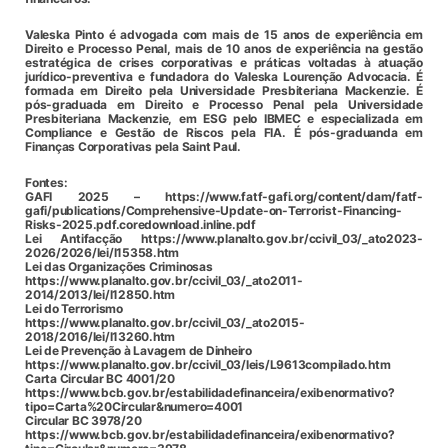
Valeska Pinto
é advogada com mais de 15 anos de experiência em
Direito e Processo Penal, mais de 10 anos de experiência na gestão
estratégica de crises corporativas e práticas voltadas à atuação
jurídico-preventiva e fundadora do Valeska Lourenção Advocacia. É
formada em Direito pela Universidade Presbiteriana Mackenzie. É
pós-graduada em Direito e Processo Penal pela Universidade
Presbiteriana Mackenzie, em ESG pelo IBMEC e especializada em
Compliance e Gestão de Riscos pela FIA. É pós-graduanda em
Finanças Corporativas pela Saint Paul.
Fontes:
GAFI 2025 – https://www.fatf-gafi.org/content/dam/fatf-
gafi/publications/Comprehensive-Update-on-Terrorist-Financing-
Risks-2025.pdf.coredownload.inline.pdf
Lei Antifacção https://www.planalto.gov.br/ccivil_03/_ato2023-
2026/2026/lei/l15358.htm
Lei das Organizações Criminosas
https://www.planalto.gov.br/ccivil_03/_ato2011-
2014/2013/lei/l12850.htm
Lei do Terrorismo
https://www.planalto.gov.br/ccivil_03/_ato2015-
2018/2016/lei/l13260.htm
Lei de Prevenção à Lavagem de Dinheiro
https://www.planalto.gov.br/ccivil_03/leis/L9613compilado.htm
Carta Circular BC 4001/20
https://www.bcb.gov.br/estabilidadefinanceira/exibenormativo?
tipo=Carta%20Circular&numero=4001
Circular BC 3978/20
https://www.bcb.gov.br/estabilidadefinanceira/exibenormativo?