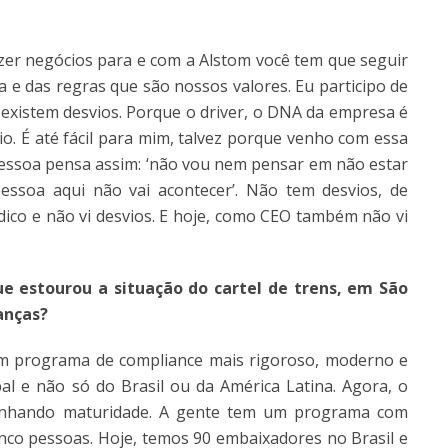
azer negócios para e com a Alstom você tem que seguir
 e das regras que são nossos valores. Eu participo de
 existem desvios. Porque o driver, o DNA da empresa é
o. É até fácil para mim, talvez porque venho com essa
pessoa pensa assim: ‘não vou nem pensar em não estar
ssoa aqui não vai acontecer’. Não tem desvios, de
dico e não vi desvios. E hoje, como CEO também não vi
e estourou a situação do cartel de
trens,
em
São
anças?
m programa de compliance mais rigoroso, moderno e
l e não só do Brasil ou da América Latina. Agora, o
anhando maturidade. A gente tem um programa com
co pessoas. Hoje, temos 90 embaixadores no Brasil e