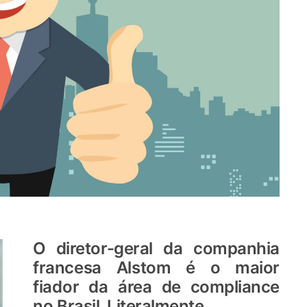
O
diretor-geral
da
companhia
francesa
Alstom
é o
maior
fiador
da
área
de
compliance
no
Brasil.
Literalmente