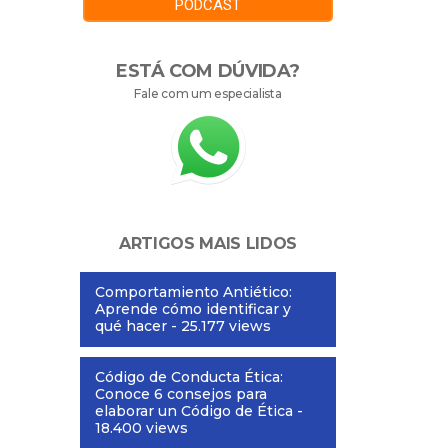
PODCAST
ESTÁ COM DÚVIDA?
Fale com um especialista
ARTIGOS MAIS LIDOS
Comportamiento Antiético:
Aprende cómo identificar y
qué hacer
- 25.177 views
Código de Conducta Ética:
Conoce 6 consejos para
elaborar un Código de Ética
-
18.400 views