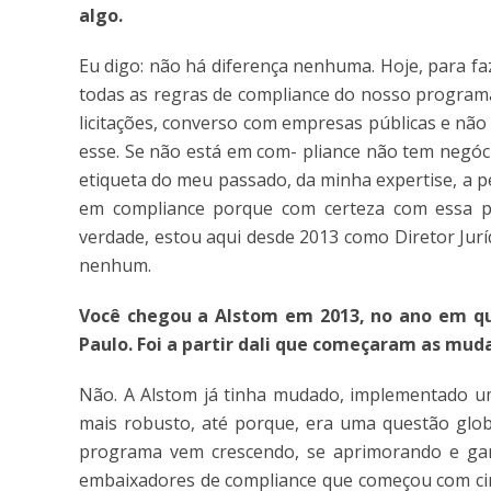
algo.
Eu digo: não há diferença nenhuma. Hoje, para f
todas as regras de compliance do nosso programa
licitações, converso com empresas públicas e não
esse. Se não está em com- pliance não tem negóci
etiqueta do meu passado, da minha expertise, a 
em compliance porque com certeza com essa pe
verdade, estou aqui desde 2013 como Diretor Jurí
nenhum.
Você
chegou
a Alstom em 2013, no ano em qu
Paulo.
Foi
a partir dali que começaram as mud
Não. A Alstom já tinha mudado, implementado u
mais robusto, até porque, era uma questão globa
programa vem crescendo, se aprimorando e g
embaixadores de compliance que começou com cin