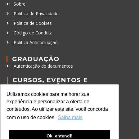
Sobre
Política de Privacidade
Política de Cookies
Código de Conduta
Política Anticorrupção
GRADUAÇÃO
Autenticação de documentos
CURSOS, EVENTOS E
CERTIFICAÇÕES
Online
Utilizamos cookies para melhorar sua
experiência e personalizar a oferta de
In Company
conteúdos. Ao utilizar este site, você concorda
Eventos
com o uso de cookies.
Saiba mais
Certificações
CONTATO
Ok, entendi!