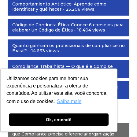
Comportamiento Antiético: Aprende cómo
identificar y qué hacer
- 25.206 views
Código de Conducta Ética: Conoce 6 consejos para
elaborar un Código de Ética
- 18.404 views
Quanto ganham os profissionais de compliance no
Brasil?
- 14.633 views
Compliance Trabalhista — O que é e Como se
Preparar?
- 13.986 views
Utilizamos cookies para melhorar sua
experiência e personalizar a oferta de
Decreto nº 11.129/2022 – Regulamentando a “Lei
Anticorrupção”
- 8.753 views
conteúdos. Ao utilizar este site, você concorda
com o uso de cookies.
Saiba mais
ARTIGOS RECENTES
Ok, entendi!
Quando o crime entra pela porta da empresa: Por
que Compliance precisa diferenciar organização