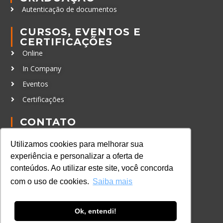
Autenticação de documentos
CURSOS, EVENTOS E
CERTIFICAÇÕES
Online
In Company
Eventos
Certificações
CONTATO
+55 11 3259-2837
Utilizamos cookies para melhorar sua
+55 11 98924-8322
experiência e personalizar a oferta de
contato@lec.com.br
conteúdos. Ao utilizar este site, você concorda
com o uso de cookies.
Saiba mais
Ferramenta Antifraude
Ok, entendi!
Consulte aqui o cadastro da Instituição no
Sistema e-MEC