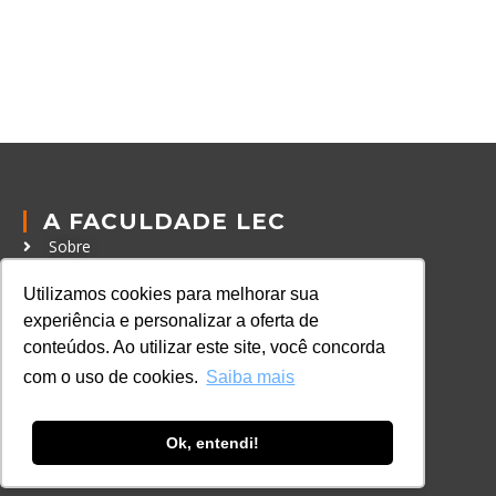
A FACULDADE LEC
Sobre
Política de Privacidade
Utilizamos cookies para melhorar sua
Política de Cookies
experiência e personalizar a oferta de
conteúdos. Ao utilizar este site, você concorda
Código de Conduta
com o uso de cookies.
Saiba mais
Política Anticorrupção
GRADUAÇÃO
Ok, entendi!
Autenticação de documentos