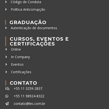
Código de Conduta
Política Anticorrupção
GRADUAÇÃO
Autenticação de documentos
CURSOS, EVENTOS E
CERTIFICAÇÕES
Online
In Company
Eventos
Certificações
CONTATO
+55 11 3259-2837
+55 11 98924-8322
contato@lec.com.br