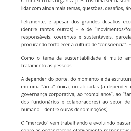
O contexto das organizações costuma ser bastant
lidar com ainda mais temas, questões, desafios, ár
Felizmente, e apesar dos grandes desafios econ
(dentre tantos outros) – e de “movimentos/for
responsáveis, coerentes e sustentáveis, parce
procurando fortalecer a cultura de “consciência”.
Como o tema da sustentabilidade é muito am
tratamento às pessoas.
A depender do porte, do momento e da estrutura
em uma “área” única, ou alocadas (a depender d
governança corporativa, ao “compliance”, ao “fa
dos funcionários e colaboradores) ao setor d
humano – dentre ouras denominações).
O “mercado” vem trabalhando e evoluindo bastant
sobre as organizações efetivamente responsávei