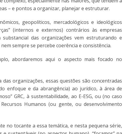
e complexo, especialmente nas maiores, que tendem a
eas – e pontos a organizar, planejar e estruturar.
ômicos, geopolíticos, mercadológicos e ideológicos
ças” (internos e externos) contrários às empresas
la substancial das organizações vem estruturando e
 E nem sempre se percebe coerência e consistência.
plo, abordaremos aqui o aspecto mais focado no
 das organizações, essas questões são concentradas
o enfoque e da abrangência) ao jurídico, à área de
moso” GRC, à sustentabilidade, ao E-ESG, ou (no caso
e Recursos Humanos (ou gente, ou desenvolvimento
e no tocante a essa temática, e nesta pequena série,
s e sustentáveis (no aspectos humano), “focamos” na