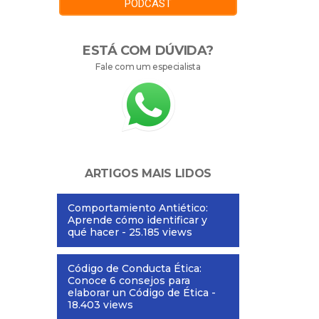
PODCAST
ESTÁ COM DÚVIDA?
Fale com um especialista
ARTIGOS MAIS LIDOS
Comportamiento Antiético:
Aprende cómo identificar y
qué hacer
- 25.185 views
Código de Conducta Ética:
Conoce 6 consejos para
elaborar un Código de Ética
-
18.403 views