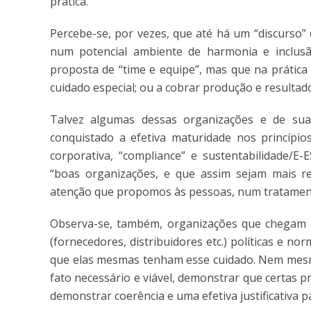
prática.
Percebe-se, por vezes, que até há um “discurso”
num potencial ambiente de harmonia e inclusã
proposta de “time e equipe”, mas que na prática 
cuidado especial; ou a cobrar produção e resultad
Talvez algumas dessas organizações e de suas
conquistado a efetiva maturidade nos princípi
corporativa, “compliance” e sustentabilidade/E
“boas organizações, e que assim sejam mais r
atenção que propomos às pessoas, num tratamen
Observa-se, também, organizações que chegam “
(fornecedores, distribuidores etc.) políticas e n
que elas mesmas tenham esse cuidado. Nem mesmo
fato necessário e viável, demonstrar que certas p
demonstrar coerência e uma efetiva justificativa p