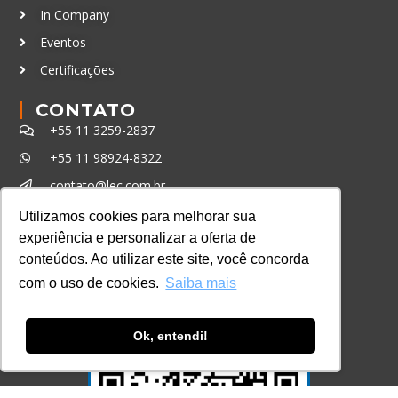
In Company
Eventos
Certificações
CONTATO
+55 11 3259-2837
+55 11 98924-8322
contato@lec.com.br
Utilizamos cookies para melhorar sua
experiência e personalizar a oferta de
Ferramenta Antifraude
conteúdos. Ao utilizar este site, você concorda
Consulte aqui o cadastro da Instituição no
com o uso de cookies.
Saiba mais
Sistema e-MEC
Ok, entendi!