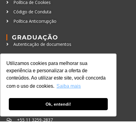
Política de Cookies
Código de Conduta
Política Anticorrupção
GRADUAÇÃO
Autenticação de documentos
CURSOS, EVENTOS E
CERTIFICAÇÕES
Utilizamos cookies para melhorar sua
experiência e personalizar a oferta de
Online
conteúdos. Ao utilizar este site, você concorda
In Company
com o uso de cookies.
Saiba mais
Eventos
Certificações
Ok, entendi!
CONTATO
+55 11 3259-2837
+55 11 98924-8322