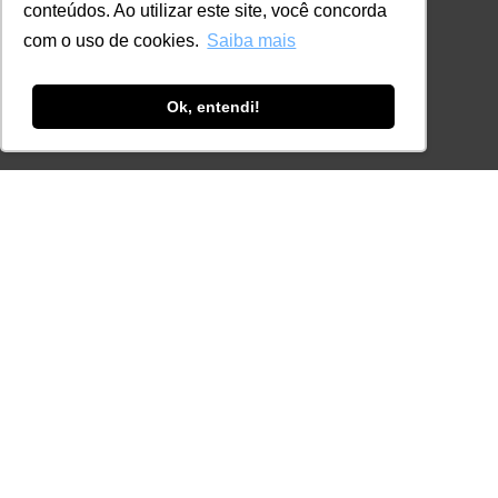
conteúdos. Ao utilizar este site, você concorda
contato@lec.com.br
com o uso de cookies.
Saiba mais
Ferramenta Antifraude
Ok, entendi!
Consulte aqui o cadastro da Instituição no
Sistema e-MEC