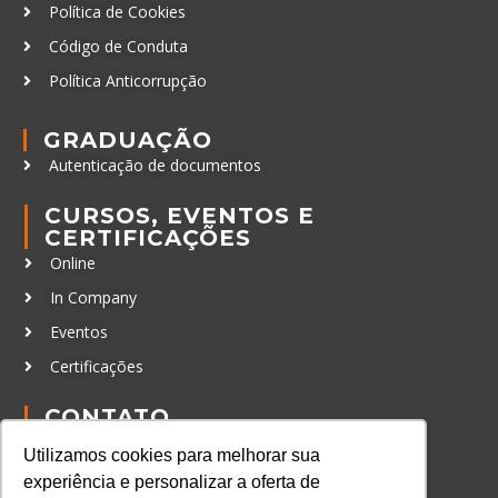
Política de Cookies
Código de Conduta
Política Anticorrupção
GRADUAÇÃO
Autenticação de documentos
CURSOS, EVENTOS E
CERTIFICAÇÕES
Online
In Company
Eventos
Certificações
CONTATO
+55 11 3259-2837
Utilizamos cookies para melhorar sua
+55 11 98924-8322
experiência e personalizar a oferta de