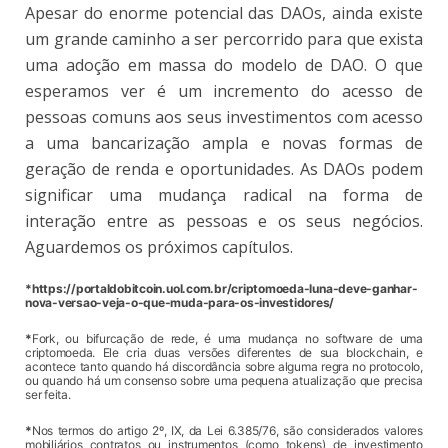
Apesar do enorme potencial das DAOs, ainda existe
um grande caminho a ser percorrido para que exista
uma adoção em massa do modelo de DAO. O que
esperamos ver é um incremento do acesso de
pessoas comuns aos seus investimentos com acesso
a uma bancarização ampla e novas formas de
geração de renda e oportunidades. As DAOs podem
significar uma mudança radical na forma de
interação entre as pessoas e os seus negócios.
Aguardemos os próximos capítulos.
*https://portaldobitcoin.uol.com.br/criptomoeda-luna-deve-ganhar-
nova-versao-veja-o-que-muda-para-os-investidores/
*
Fork, ou bifurcação de rede, é uma mudança no software de uma
criptomoeda. Ele cria duas versões diferentes de sua blockchain, e
acontece tanto quando há discordância sobre alguma regra no protocolo,
ou quando há um consenso sobre uma pequena atualização que precisa
ser feita.
*
Nos termos do artigo 2º, IX, da Lei 6.385/76, são considerados valores
mobiliários contratos ou instrumentos (como tokens) de investimento