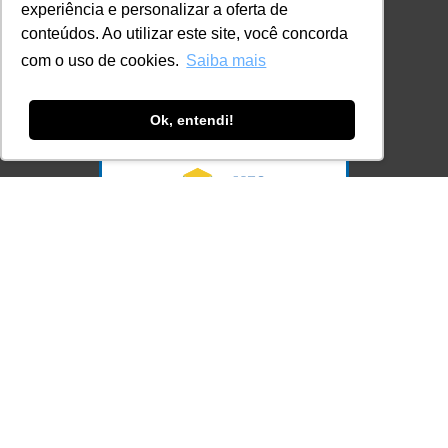
contato@lec.com.br
experiência e personalizar a oferta de
conteúdos. Ao utilizar este site, você concorda
com o uso de cookies.
Saiba mais
Ferramenta Antifraude
Consulte aqui o cadastro da Instituição no
Sistema e-MEC
Ok, entendi!