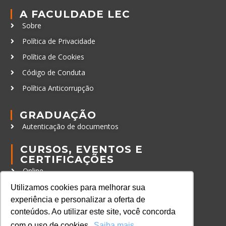
A FACULDADE LEC
Sobre
Política de Privacidade
Política de Cookies
Código de Conduta
Política Anticorrupção
GRADUAÇÃO
Autenticação de documentos
CURSOS, EVENTOS E
CERTIFICAÇÕES
Online
In Company
Utilizamos cookies para melhorar sua
experiência e personalizar a oferta de
Eventos
conteúdos. Ao utilizar este site, você concorda
Certificações
com o uso de cookies.
Saiba mais