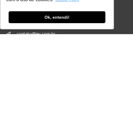
CONTATO
+55 11 3259-2837
Ok, entendi!
+55 11 98924-8322
contato@lec.com.br
Ferramenta Antifraude
Consulte aqui o cadastro da Instituição no
Sistema e-MEC