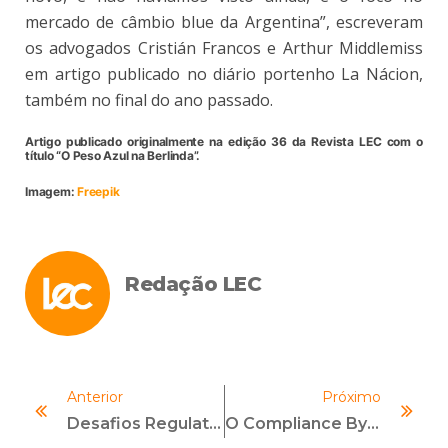
mercado de câmbio blue da Argentina”, escreveram
os advogados Cristián Francos e Arthur Middlemiss
em artigo publicado no diário portenho La Nácion,
também no final do ano passado.
Artigo publicado originalmente na edição 36 da Revista LEC com o
título “O Peso Azul na Berlinda”
.
Imagem:
Freepik
Redação LEC
Anterior
Próximo
Desafios Regulatórios E Perspectivas Para A Criptoeconomia No Brasil
O Compliance By Design Como Conceito: Todo Negócio Deveria Nascer Ou Renascer Nesse Valor Intrínseco