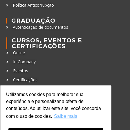
Política Anticorrupção
GRADUAÇÃO
Autenticação de documentos
CURSOS, EVENTOS E
CERTIFICAÇÕES
Online
In Company
Eventos
Certificações
CONTATO
Utilizamos cookies para melhorar sua
+55 11 3259-2837
experiência e personalizar a oferta de
+55 11 98924-8322
conteúdos. Ao utilizar este site, você concorda
com o uso de cookies.
Saiba mais
contato@lec.com.br