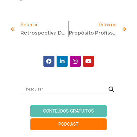
Anterior
Próximo
Retrospectiva Do Líder Em 2025: O Ano Em Que A Técnica Não Foi Suficiente
Propósito Profissional: O Que É, Como Descobrir O Seu E Como Aplicar
CONTEÚDOS GRATUITOS
PODCAST