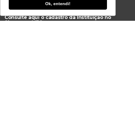
Ok, entendi!
Ferramenta Antifraude
Consulte aqui o cadastro da Instituição no
Sistema e-MEC
Acesse Já!