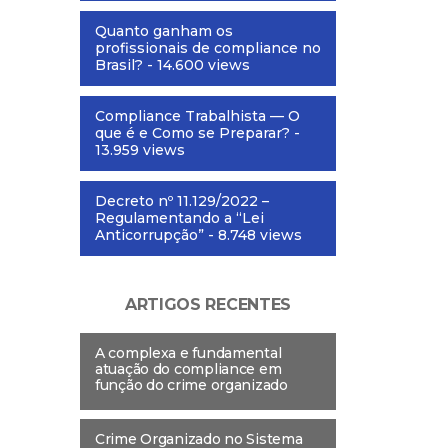
Quanto ganham os
profissionais de compliance no
Brasil?
- 14.600 views
Compliance Trabalhista — O
que é e Como se Preparar?
-
13.959 views
Decreto nº 11.129/2022 –
Regulamentando a “Lei
Anticorrupção”
- 8.748 views
ARTIGOS RECENTES
A complexa e fundamental
atuação do compliance em
função do crime organizado
Crime Organizado no Sistema