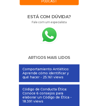
PODCAST
ESTÁ COM DÚVIDA?
Fale com um especialista
ARTIGOS MAIS LIDOS
Comportamiento Antiético:
Aprende cómo identificar y
qué hacer
- 25.161 views
Código de Conducta Ética:
Conoce 6 consejos para
elaborar un Código de Ética
-
18.391 views