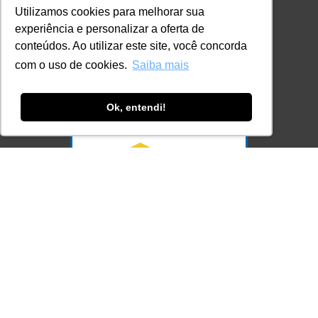
+55 11 98924-8322
Utilizamos cookies para melhorar sua
contato@lec.com.br
experiência e personalizar a oferta de
conteúdos. Ao utilizar este site, você concorda
com o uso de cookies.
Saiba mais
Ferramenta Antifraude
Consulte aqui o cadastro da Instituição no
Ok, entendi!
Sistema e-MEC