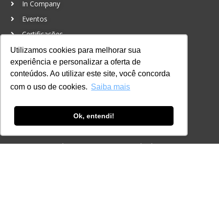
In Company
Eventos
Certificações
Utilizamos cookies para melhorar sua
CONTATO
experiência e personalizar a oferta de
+55 11 3259-2837
conteúdos. Ao utilizar este site, você concorda
+55 11 98924-8322
com o uso de cookies.
Saiba mais
contato@lec.com.br
Ok, entendi!
Ferramenta Antifraude
Consulte aqui o cadastro da Instituição no
Sistema e-MEC