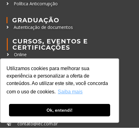
Política Anticorrupção
GRADUAÇÃO
Autenticação de documentos
CURSOS, EVENTOS E
CERTIFICAÇÕES
Online
In Company
Utilizamos cookies para melhorar sua
Eventos
experiência e personalizar a oferta de
Certificações
conteúdos. Ao utilizar este site, você concorda
com o uso de cookies.
Saiba mais
CONTATO
+55 11 3259-2837
Ok, entendi!
+55 11 98924-8322
contato@lec.com.br