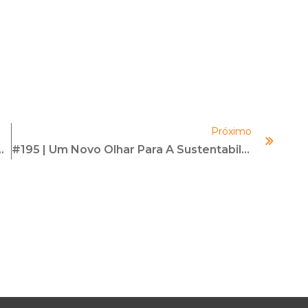
Próximo
ustentáveis No Tocante Às Pessoas – Parte 3
#195 | Um Novo Olhar Para A Sustentabilidade | Com Karen Machado