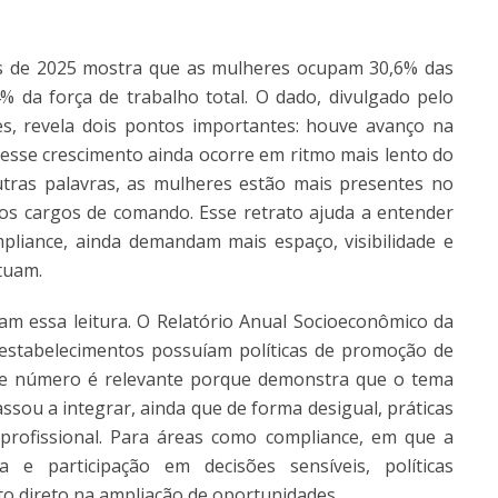
es de 2025 mostra que as mulheres ocupam 30,6% das
 da força de trabalho total. O dado, divulgado pelo
, revela dois pontos importantes: houve avanço na
 esse crescimento ainda ocorre em ritmo mais lento do
utras palavras, as mulheres estão mais presentes no
s cargos de comando. Esse retrato ajuda a entender
pliance, ainda demandam mais espaço, visibilidade e
tuam.
am essa leitura. O Relatório Anual Socioeconômico da
stabelecimentos possuíam políticas de promoção de
sse número é relevante porque demonstra que o tema
ssou a integrar, ainda que de forma desigual, práticas
profissional. Para áreas como compliance, em que a
a e participação em decisões sensíveis, políticas
o direto na ampliação de oportunidades.