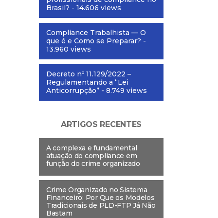
Brasil?
- 14.606 views
Compliance Trabalhista — O
que é e Como se Preparar?
-
13.960 views
Decreto nº 11.129/2022 –
Regulamentando a “Lei
Anticorrupção”
- 8.749 views
ARTIGOS RECENTES
A complexa e fundamental
atuação do compliance em
função do crime organizado
Crime Organizado no Sistema
Financeiro: Por Que os Modelos
Tradicionais de PLD-FTP Já Não
Bastam