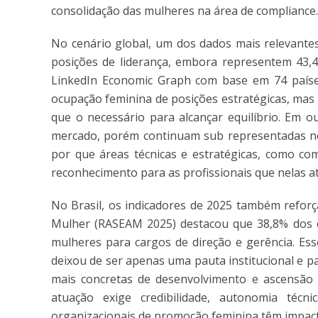
consolidação das mulheres na área de compliance.
No cenário global, um dos dados mais relevant
posições de liderança, embora representem 43,4%
LinkedIn Economic Graph com base em 74 países
ocupação feminina de posições estratégicas, mas
que o necessário para alcançar equilíbrio. Em o
mercado, porém continuam sub representadas no
por que áreas técnicas e estratégicas, como com
reconhecimento para as profissionais que nelas a
No Brasil, os indicadores de 2025 também reforç
Mulher (RASEAM 2025) destacou que 38,8% dos e
mulheres para cargos de direção e gerência. E
deixou de ser apenas uma pauta institucional e pa
mais concretas de desenvolvimento e ascensão 
atuação exige credibilidade, autonomia técnic
organizacionais de promoção feminina têm impact