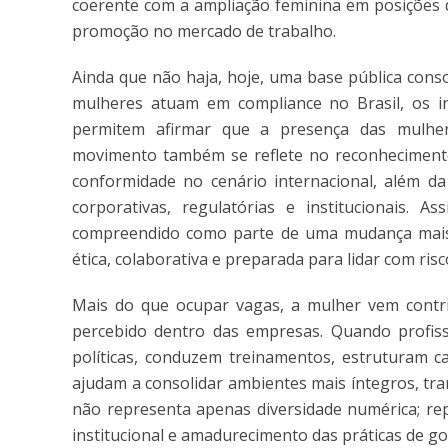
coerente com a ampliação feminina em posições de
promoção no mercado de trabalho.
Ainda que não haja, hoje, uma base pública cons
mulheres atuam em compliance no Brasil, os in
permitem afirmar que a presença das mulher
movimento também se reflete no reconhecimento 
conformidade no cenário internacional, além d
corporativas, regulatórias e institucionais.
compreendido como parte de uma mudança mais a
ética, colaborativa e preparada para lidar com ris
Mais do que ocupar vagas, a mulher vem contri
percebido dentro das empresas. Quando profiss
políticas, conduzem treinamentos, estruturam can
ajudam a consolidar ambientes mais íntegros, tr
não representa apenas diversidade numérica; rep
institucional e amadurecimento das práticas de g