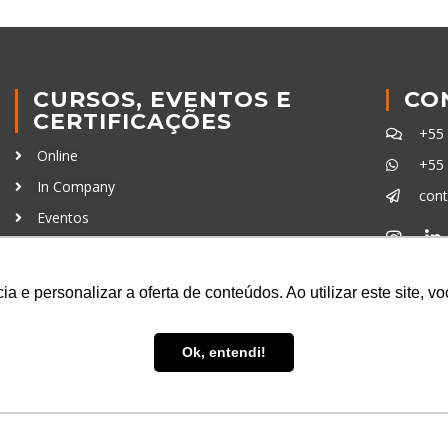
CURSOS, EVENTOS E
CO
CERTIFICAÇÕES
+55
Online
+55
In Company
con
Eventos
Certificações
Ferra
a e personalizar a oferta de conteúdos. Ao utilizar este site, 
Ok, entendi!