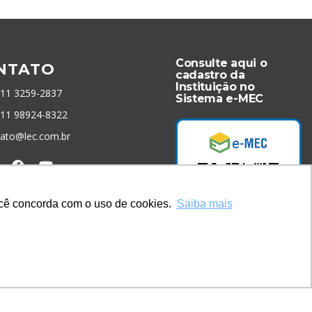
Consulte aqui o
NTATO
cadastro da
Instituição no
 11 3259-2837
Sistema e-MEC
 11 98924-8322
tato@lec.com.br
menta Antifraude
você concorda com o uso de cookies.
Saiba mais
Acesse Já!