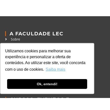
A FACULDADE LEC
Sobre
Política de Privacidade
Utilizamos cookies para melhorar sua
Política de Cookies
experiência e personalizar a oferta de
Código de Conduta
conteúdos. Ao utilizar este site, você concorda
com o uso de cookies.
Saiba mais
Política Anticorrupção
GRADUAÇÃO
Ok, entendi!
Autenticação de documentos
CURSOS, EVENTOS E
CERTIFICAÇÕES
Online