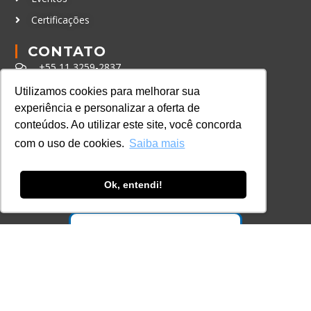
Certificações
CONTATO
+55 11 3259-2837
+55 11 98924-8322
Utilizamos cookies para melhorar sua
experiência e personalizar a oferta de
contato@lec.com.br
conteúdos. Ao utilizar este site, você concorda
com o uso de cookies.
Saiba mais
Ferramenta Antifraude
Consulte aqui o cadastro da Instituição no
Ok, entendi!
Sistema e-MEC