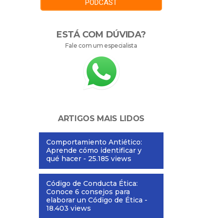
PODCAST
ESTÁ COM DÚVIDA?
Fale com um especialista
ARTIGOS MAIS LIDOS
Comportamiento Antiético:
Aprende cómo identificar y
qué hacer
- 25.185 views
Código de Conducta Ética:
Conoce 6 consejos para
elaborar un Código de Ética
-
18.403 views