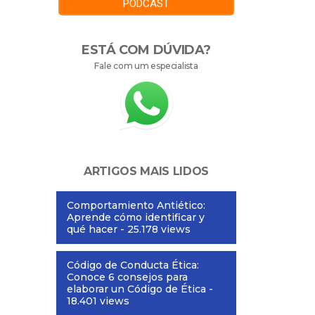
PODCAST
ESTÁ COM DÚVIDA?
Fale com um especialista
ARTIGOS MAIS LIDOS
Comportamiento Antiético:
Aprende cómo identificar y
qué hacer
- 25.178 views
Código de Conducta Ética:
Conoce 6 consejos para
elaborar un Código de Ética
-
18.401 views