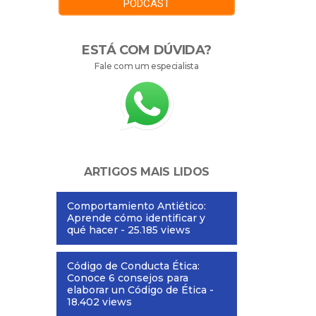
PODCAST
ESTÁ COM DÚVIDA?
Fale com um especialista
ARTIGOS MAIS LIDOS
Comportamiento Antiético:
Aprende cómo identificar y
qué hacer
- 25.185 views
Código de Conducta Ética:
Conoce 6 consejos para
elaborar un Código de Ética
-
18.402 views