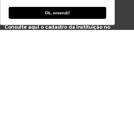
Ok, entendi!
Ferramenta Antifraude
Consulte aqui o cadastro da Instituição no
Sistema e-MEC