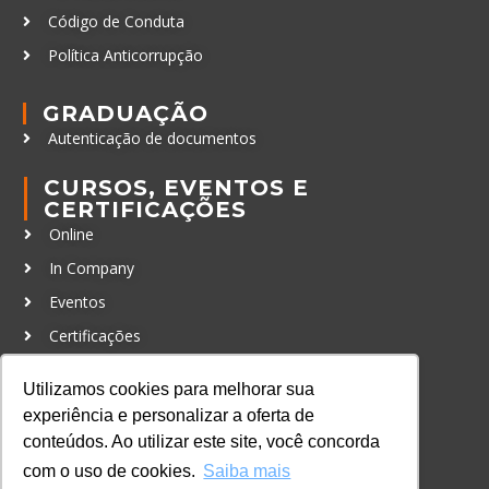
Código de Conduta
Política Anticorrupção
GRADUAÇÃO
Autenticação de documentos
CURSOS, EVENTOS E
CERTIFICAÇÕES
Online
In Company
Eventos
Certificações
CONTATO
Utilizamos cookies para melhorar sua
+55 11 3259-2837
experiência e personalizar a oferta de
conteúdos. Ao utilizar este site, você concorda
+55 11 98924-8322
com o uso de cookies.
Saiba mais
contato@lec.com.br