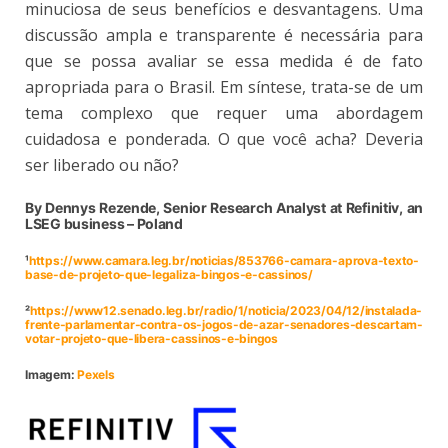
minuciosa de seus benefícios e desvantagens. Uma
discussão ampla e transparente é necessária para
que se possa avaliar se essa medida é de fato
apropriada para o Brasil. Em síntese, trata-se de um
tema complexo que requer uma abordagem
cuidadosa e ponderada. O que você acha? Deveria
ser liberado ou não?
By Dennys Rezende, Senior Research Analyst at Refinitiv, an
LSEG business – Poland
¹
https://www.camara.leg.br/noticias/853766-camara-aprova-texto-
base-de-projeto-que-legaliza-bingos-e-cassinos/
²
https://www12.senado.leg.br/radio/1/noticia/2023/04/12/instalada-
frente-parlamentar-contra-os-jogos-de-azar-senadores-descartam-
votar-projeto-que-libera-cassinos-e-bingos
Imagem:
Pexels