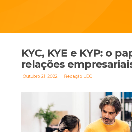
KYC, KYE e KYP: o pa
relações empresariai
Outubro 21, 2022
Redação LEC