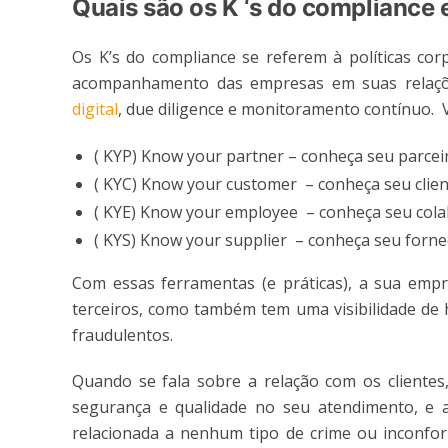
Quais são os K ‘s do compliance
Os K’s do compliance se referem à políticas cor
acompanhamento das empresas em suas relaçõ
digital
, due diligence e monitoramento contínuo. V
( KYP) Know your partner – conheça seu parcei
( KYC) Know your customer – conheça seu clie
( KYE) Know your employee – conheça seu col
( KYS) Know your supplier – conheça seu forn
Com essas ferramentas (e práticas), a sua emp
terceiros, como também tem uma visibilidade de h
fraudulentos.
Quando se fala sobre a relação com os clientes
segurança e qualidade no seu atendimento, e
relacionada a nenhum tipo de crime ou inconform