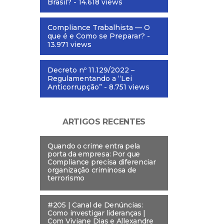
Brasil?
- 14.618 views
Compliance Trabalhista — O
que é e Como se Preparar?
-
13.971 views
Decreto nº 11.129/2022 –
Regulamentando a “Lei
Anticorrupção”
- 8.751 views
ARTIGOS RECENTES
Quando o crime entra pela
porta da empresa: Por que
Compliance precisa diferenciar
organização criminosa de
terrorismo
#205 | Canal de Denúncias:
Como investigar lideranças |
Com Viviane Dias e Allexandre