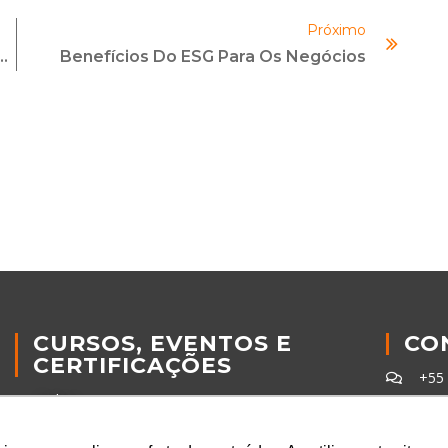
Próximo
a Crimes Financeiros: Explicando
Benefícios Do ESG Para Os Negócios
CURSOS, EVENTOS E
CO
CERTIFICAÇÕES
+55
Online
+55
In Company
con