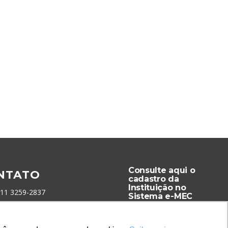
Consulte aqui o
NTATO
cadastro da
Instituição no
 11 3259-2837
Sistema e-MEC
 11 98924-8322
tato@lec.com.br