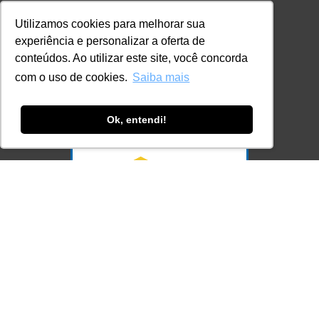
+55 11 98924-8322
Utilizamos cookies para melhorar sua
contato@lec.com.br
experiência e personalizar a oferta de
conteúdos. Ao utilizar este site, você concorda
com o uso de cookies.
Saiba mais
Ferramenta Antifraude
Consulte aqui o cadastro da Instituição no
Ok, entendi!
Sistema e-MEC